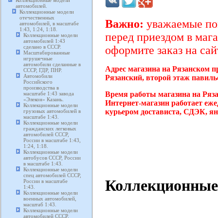
Коллекционные модели
автомобилей.
Коллекционные модели
отечественных
Важно:
уважаемые пок
автомобилей, в масштабе
1:43, 1:24, 1:18.
перед приездом в мага
Коллекционные модели
автомобилей 1:43
сделано в СССР.
оформите заказ на сай
Масштабированные
игрушечные
автомобили сделанные в
Адрес магазина на Рязанском п
СССР, ГДР, ПНР.
Автомобили
Рязанский, второй этаж павиль
Российского
производства в
Время работы магазина на Ряз
масштабе 1:43 завода
«Элекон» Казань.
Интернет-магазин работает еже
Коллекционные модели
курьером достависта, СДЭК, ян
грузовых автомобилей в
масштабе 1:43.
Коллекционные модели
гражданских легковых
автомобилей СССР,
России в масштабе 1:43,
1:24, 1:18.
Коллекционные модели
автобусов СССР, России
в масштабе 1:43.
Коллекционные модели
спец автомобилей СССР,
Коллекционны
России в масштабе
1:43.
Коллекционные модели
военных автомобилей,
масштаб 1:43.
Коллекционные модели
автомобилей СССР,