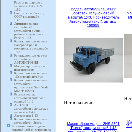
России по маркам в
масштабе 1:43, 1:24,
Модель автомобиля Газ-66
1:18.
Спецтехника России,
бортовой, голубой-серый,
Мо
СССР в масштабе
масштаб 1:43. Производитель
М
1:43.
Автоистория (аист), артикул
Лимитированные
100855.
автомобилей,
автомобили ручной
работы, сделанные в
России 1:43.
Коллекционные модели
мотороллеров и
мотоциклов в масштабе
1:43.
Коллекционные модели
автомобилей
АВТОИСТОРИЯ
Модели производства
наш автопром
Коллекционные модели
«Советский автобус».
Коллекционные модели
автомобилей
производства Start Scale
Models (SSM).
Русская серия,
автомобили Autobahn
Нет
масштаб 1:43.
Нет в наличии
AVD MODELS,
автомобили в деталях, в
масштабе 1:43.
Аксессуары 1:43
Коллекционные модели
Ма
автомобилей Spark.
Масштабная модель ЗИЛ-5301
"Бы
Коллекционные модели
"Бычок", хаки, масштаб 1:43.
автомобилей иностранного