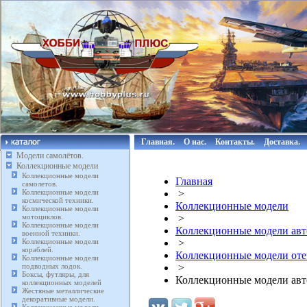
Главная.
О нас.
Контакты.
Доставка.
Модели самолётов.
Коллекционные модели
Коллекционные модели
Главная
самолетов.
Коллекционные модели
>
космической техники.
Коллекционные модели
Коллекционные модели
мотоциклов.
>
Коллекционные модели
Коллекционные модели авт
военной техники.
Коллекционные модели
>
кораблей.
Коллекционные модели отече
Коллекционные модели
подводных лодок.
>
Боксы, футляры, для
Коллекционные модели а
коллекционных моделей
Жестяные металлические
декоративные модели.