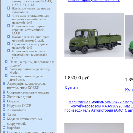
Автоистория (АИСТ) 100220 х.
автопрома в масштабе 1:43,
1:32, 1:24, 1:18.
Жестяные железные модели
автомобилей.
Фигуры к коллекционным
моделям автомобилей в
масштабе 1:43.
Коллекционные старые
игрушки автомобилей
СССР.
Полки для коллекционных
моделей автомобилей.
Строения и аксессуары в
масштабе 1:43
Коллекционные модели
автомобилей в масштабе
1:87.
Полки, витрины, подставки для
моделей.
Коллекционные модели Easy
Model.
Коллекционные модели
1 850,00 руб.
1 8
автобусов.
Аэрографы компрессоры,
Купить
инструменты ХОББИ.
Куп
Сборные стендовые модели.
Железные дороги
Оружие
Масштабная модель МАЗ-6422 с пол
Игрушки СССР
контейнеровозом МАЗ-938920, масшт
Автомобили
производитель Автоистория (АИСТ), ар
Танки
Модели архитектурных
сооружений.
Корабли
Полки, витрины, подставки для