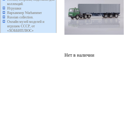
коллекций.
Игрушки
Вархаммер Warhammer
Russian collection.
Онлайн музей моделей и
игрушек СССР, от
«ХОББИПЛЮС»
Нет в наличии